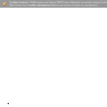
Cookie Control
- Willkommen auf deiner PHP Fusion Webseite verwendet einige Cooki
Bitte klicke den
Cookies akzeptieren
Button um unsere Cookies zu akzeptieren.