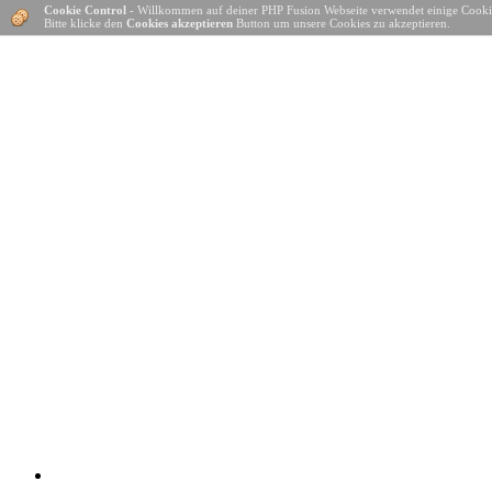
Cookie Control
- Willkommen auf deiner PHP Fusion Webseite verwendet einige Cooki
Bitte klicke den
Cookies akzeptieren
Button um unsere Cookies zu akzeptieren.