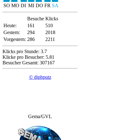
SO
MO
DI
MI
DO
FR
SA
Besuche
Klicks
Heute:
161
510
Gestern:
294
2018
Vorgestern:
286
2211
Klicks pro Stunde: 3.7
Klicke pro Besucher: 5.81
Besucher Gesamt: 307167
© diphputz
Gema/GVL