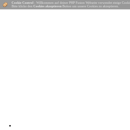
Cookie Control
- Willkommen auf deiner PHP Fusion Webseite verwendet einige Cooki
Bitte klicke den
Cookies akzeptieren
Button um unsere Cookies zu akzeptieren.