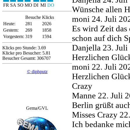
FR
SA
SO
MO
DI
MI
DO
Wünsche allen H
moni
24. Juli 2
Besuche
Klicks
Heute:
281
2026
Es wird Zeit das
Gestern:
269
1858
schon auf dich 
Vorgestern:
319
1594
Danjella
23. Jul
Klicks pro Stunde: 3.69
Klicke pro Besucher: 5.81
Herzlichen Glüc
Besucher Gesamt: 306707
moni
22. Juli 2
© diphputz
Herzlichen Glüc
Crazy
Manne
22. Juli
Berlin grüßt au
Gema/GVL
Misses Crazy
22
Ich bedanke mic