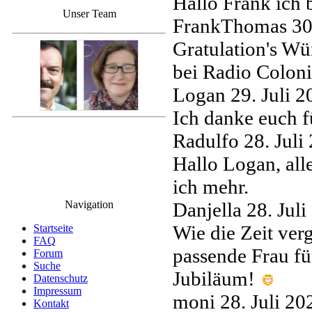
Hallo Frank ich
Unser Team
FrankThomas
30
Gratulation's Wü
bei Radio Coloni
Logan
29. Juli 
Ich danke euch f
Radulfo
28. Jul
Hallo Logan, all
ich mehr.
Navigation
Danjella
28. Jul
Wie die Zeit ver
Startseite
FAQ
passende Frau f
Forum
Suche
Jubiläum!
Datenschutz
Impressum
moni
28. Juli 2
Kontakt