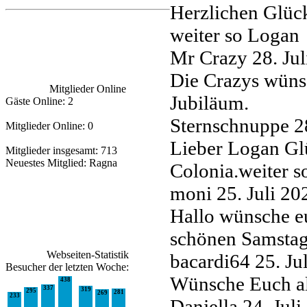
Herzlichen Glüc
weiter so Logan
Mr Crazy
28. Ju
Die Crazys wüns
Mitglieder Online
Jubiläum.
Gäste Online: 2
Sternschnuppe
2
Mitglieder Online: 0
Lieber Logan Gl
Mitglieder insgesamt: 713
Neuestes Mitglied:
Ragna
Colonia.weiter s
moni
25. Juli 2
Hallo wünsche e
schönen Samstag
Webseiten-Statistik
bacardi64
25. J
Besucher der letzten Woche:
Wünsche Euch a
438
337
319
295
281
269
233
Danjella
24. Jul