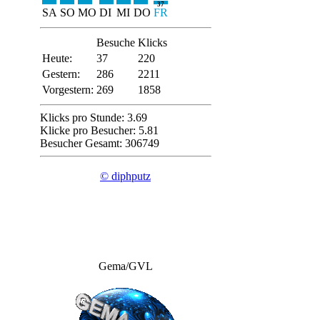
37
SA
SO
MO
DI
MI
DO
FR
Besuche
Klicks
Heute:
37
220
Gestern:
286
2211
Vorgestern:
269
1858
Klicks pro Stunde: 3.69
Klicke pro Besucher: 5.81
Besucher Gesamt: 306749
© diphputz
Gema/GVL