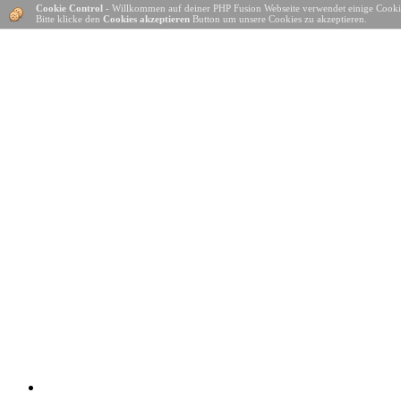
Cookie Control
- Willkommen auf deiner PHP Fusion Webseite verwendet einige Cooki
Bitte klicke den
Cookies akzeptieren
Button um unsere Cookies zu akzeptieren.