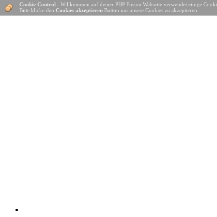
Cookie Control
- Willkommen auf deiner PHP Fusion Webseite verwendet einige Cooki
Bitte klicke den
Cookies akzeptieren
Button um unsere Cookies zu akzeptieren.