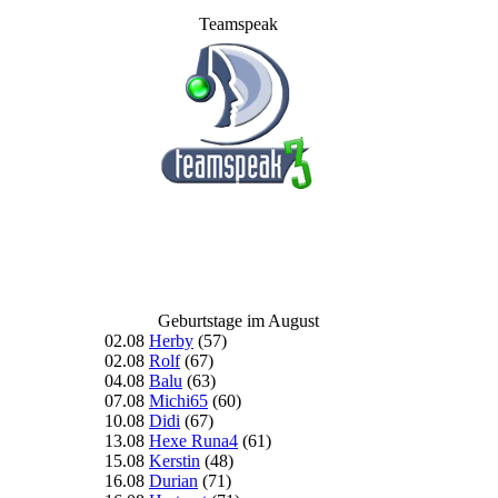
Teamspeak
Geburtstage im August
02.08
Herby
(57)
02.08
Rolf
(67)
04.08
Balu
(63)
07.08
Michi65
(60)
10.08
Didi
(67)
13.08
Hexe Runa4
(61)
15.08
Kerstin
(48)
16.08
Durian
(71)