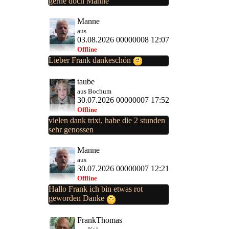
gerne doch Manne
Manne
aus
03.08.2026 00000008 12:07
Offline
Lieber Frank dankeschön
taube
aus Bochum
30.07.2026 00000007 17:52
Offline
vielen dank trixi, habe die 2 stunden
sehr genossen
Manne
aus
30.07.2026 00000007 12:21
Offline
Hallo Frank ich bin etwas rot
geworden Danke
FrankThomas