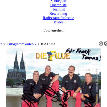
Sendeplan
Hoererliste
Teamlist
Bewerbung
Radiostatus Infoseite
Bilder
Foto ansehen
en
>
Autogrammkarten 2
>
Die Filue