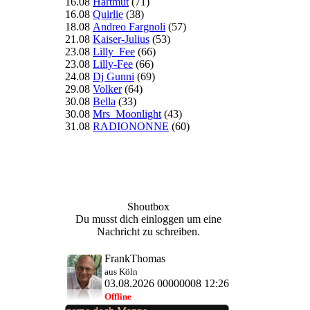
16.08
Hartmut
(71)
16.08
Quirlie
(38)
18.08
Andreo Fargnoli
(57)
21.08
Kaiser-Julius
(53)
23.08
Lilly_Fee
(66)
23.08
Lilly-Fee
(66)
24.08
Dj Gunni
(69)
29.08
Volker
(64)
30.08
Bella
(33)
30.08
Mrs_Moonlight
(43)
31.08
RADIONONNE
(60)
Shoutbox
Du musst dich einloggen um eine
Nachricht zu schreiben.
FrankThomas
aus Köln
03.08.2026 00000008 12:26
Offline