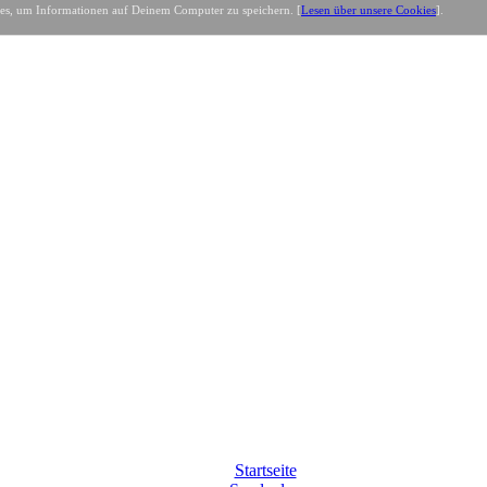
es, um Informationen auf Deinem Computer zu speichern. [
Lesen über unsere Cookies
].
Startseite