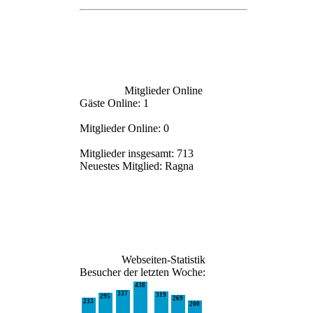
Mitglieder Online
Gäste Online: 1
Mitglieder Online: 0
Mitglieder insgesamt: 713
Neuestes Mitglied:
Ragna
Webseiten-Statistik
Besucher der letzten Woche:
438
337
319
295
269
233
200