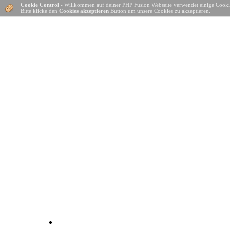
Cookie Control
- Willkommen auf deiner PHP Fusion Webseite verwendet einige Cooki
Bitte klicke den
Cookies akzeptieren
Button um unsere Cookies zu akzeptieren.