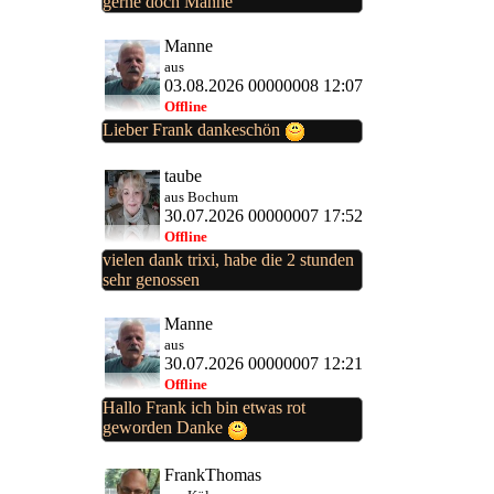
gerne doch Manne
Manne
aus
03.08.2026 00000008 12:07
Offline
Lieber Frank dankeschön
taube
aus Bochum
30.07.2026 00000007 17:52
Offline
vielen dank trixi, habe die 2 stunden
sehr genossen
Manne
aus
30.07.2026 00000007 12:21
Offline
Hallo Frank ich bin etwas rot
geworden Danke
FrankThomas