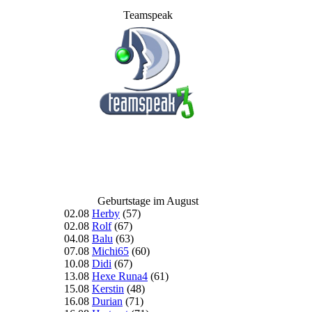
Teamspeak
Geburtstage im August
02.08
Herby
(57)
02.08
Rolf
(67)
04.08
Balu
(63)
07.08
Michi65
(60)
10.08
Didi
(67)
13.08
Hexe Runa4
(61)
15.08
Kerstin
(48)
16.08
Durian
(71)