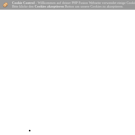
Cookie Control
- Willkommen auf deiner PHP Fusion Webseite verwendet einige Cooki
Bitte klicke den
Cookies akzeptieren
Button um unsere Cookies zu akzeptieren.