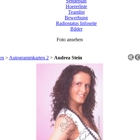
Sendeplan
Hoererliste
Teamlist
Bewerbung
Radiostatus Infoseite
Bilder
Foto ansehen
en
>
Autogrammkarten 2
>
Andrea Stein