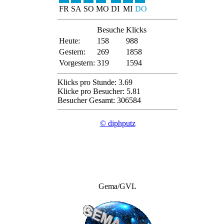
FR
SA
SO
MO
DI
MI
DO
Besuche
Klicks
Heute:
158
988
Gestern:
269
1858
Vorgestern:
319
1594
Klicks pro Stunde: 3.69
Klicke pro Besucher: 5.81
Besucher Gesamt: 306584
© diphputz
Gema/GVL