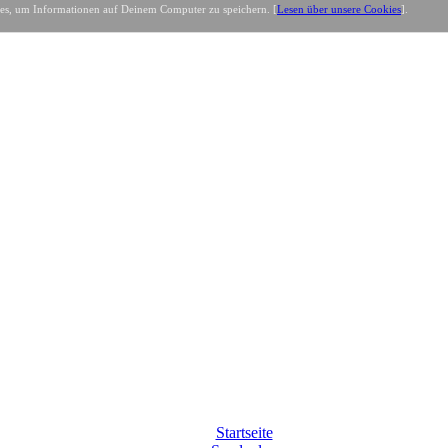
es, um Informationen auf Deinem Computer zu speichern. [
Lesen über unsere Cookies
].
Startseite