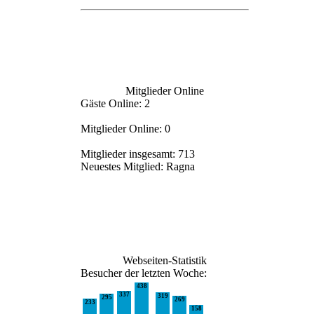
Mitglieder Online
Gäste Online: 2
Mitglieder Online: 0
Mitglieder insgesamt: 713
Neuestes Mitglied:
Ragna
Webseiten-Statistik
Besucher der letzten Woche:
438
337
319
295
269
233
158