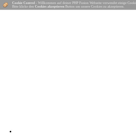
Cookie Control
- Willkommen auf deiner PHP Fusion Webseite verwendet einige Cooki
Bitte klicke den
Cookies akzeptieren
Button um unsere Cookies zu akzeptieren.