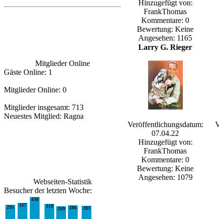
Hinzugefügt von:
FrankThomas
Kommentare: 0
Bewertung: Keine
Angesehen: 1165
Larry G. Rieger
Mitglieder Online
Gäste Online: 1
Mitglieder Online: 0
Mitglieder insgesamt: 713
Neuestes Mitglied:
Ragna
Veröffentlichungsdatum:
V
07.04.22
Hinzugefügt von:
FrankThomas
Kommentare: 0
Bewertung: Keine
Angesehen: 1079
Webseiten-Statistik
Besucher der letzten Woche:
438
337
319
295
286
283
269